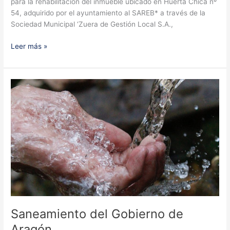
para la rehabilitación del inmueble ubicado en Huerta Chica nº
54, adquirido por el ayuntamiento al SAREB* a través de la
Sociedad Municipal ‘Zuera de Gestión Local S.A.,
Subvención
Leer más »
del
Gobierno
de
Aragón
Saneamiento del Gobierno de
Aragón