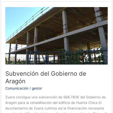
para
Zuera
Subvención del Gobierno de
Aragón
Comunicación
/
gestor
Zuera consigue una subvención de 568.783€ del Gobierno de
Aragón para la rehabilitación del edificio de Huerta Chica El
Ayuntamiento de Zuera culmina así la financiación necesaria